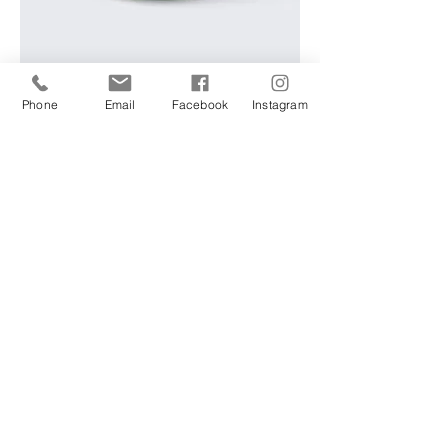
Phone
Email
Facebook
Instagram
Article
Prix
45,00 €
Promo