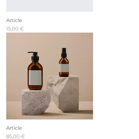
Article
Prix
15,00 €
Article
Prix
85,00 €