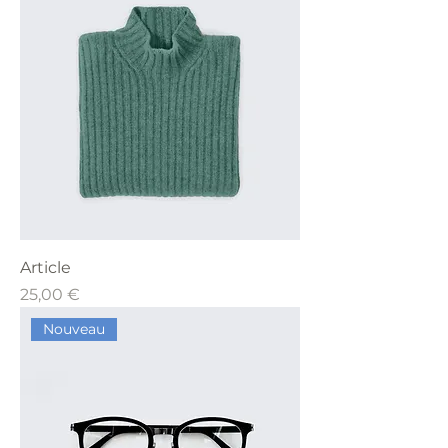
Article
Prix
25,00 €
Nouveau