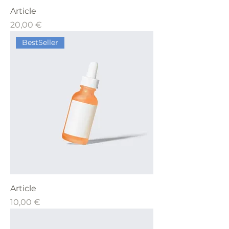
Article
Prix
20,00 €
BestSeller
Article
Prix
10,00 €