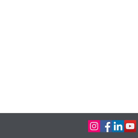
IDE
ntact
ntions légales
litique de confidentialité