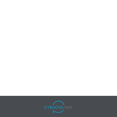
LIENS RAPIDES
A
Accueil
Co
Gestion
Me
Contact
Po
FAQ